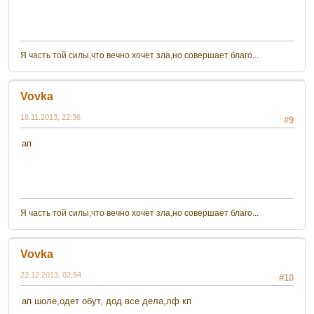
Я часть той силы,что вечно хочет зла,но совершает благо...
Vovka
18.11.2013, 22:36
#9
ап
Я часть той силы,что вечно хочет зла,но совершает благо...
Vovka
22.12.2013, 02:54
#10
ап шоле,одет обут, дод все дела,лф кп