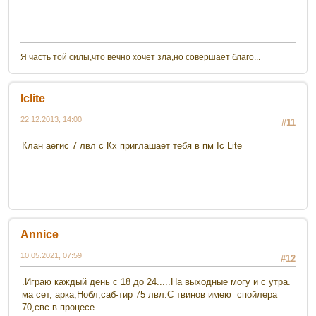
Я часть той силы,что вечно хочет зла,но совершает благо...
Iclite
22.12.2013, 14:00
#11
Клан аегис 7 лвл с Кх приглашает тебя в пм Ic Lite
Annice
10.05.2021, 07:59
#12
.Играю каждый день с 18 до 24.....На выходные могу и с утра.
ма сет, арка,Нобл,саб-тир 75 лвл.С твинов имею спойлера
70,свс в процесе.