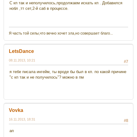
С кп так и неполучилось,продолжаем искать кп . Добавился
нобл ,тт сет,2-й саб в процессе.
Я часть той силы,что вечно хочет зла,но совершает благо...
LetsDance
08.11.2013, 10:21
#7
я тебе писала ингейм, ты вроде бы был в кп. по какой причине
"с кп так и не получилось"? можно в пм
Vovka
16.11.2013, 18:31
#8
ап