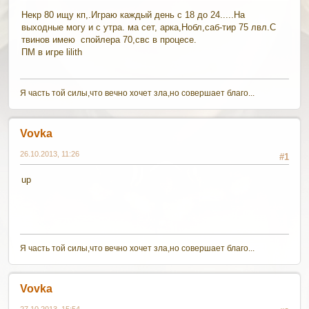
Некр 80 ищу кп,.Играю каждый день с 18 до 24.....На
выходные могу и с утра. ма сет, арка,Нобл,саб-тир 75 лвл.С
твинов имею спойлера 70,свс в процесе.
ПМ в игре lilith
Я часть той силы,что вечно хочет зла,но совершает благо...
Vovka
26.10.2013, 11:26
#1
up
Я часть той силы,что вечно хочет зла,но совершает благо...
Vovka