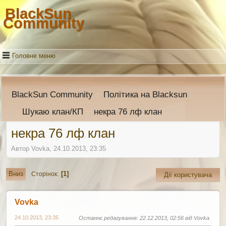
BlackSun
Community
Головне меню
BlackSun Community
Політика на Blacksun
::
Шукаю клан/КП
некра 76 лф клан
::
::
некра 76 лф клан
Автор Vovka, 24.10.2013, 23:35
1
Вниз
Сторінок
Дії користувача
Vovka
24.10.2013, 23:35
Останнє редагування
: 22.12.2013, 02:56 від Vovka