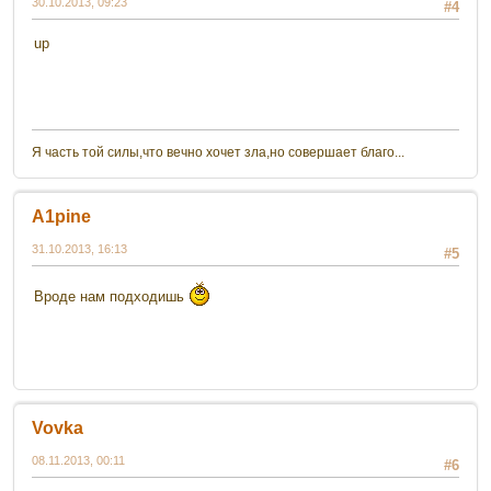
30.10.2013, 09:23
#4
up
Я часть той силы,что вечно хочет зла,но совершает благо...
A1pine
31.10.2013, 16:13
#5
Вроде нам подходишь
Vovka
08.11.2013, 00:11
#6