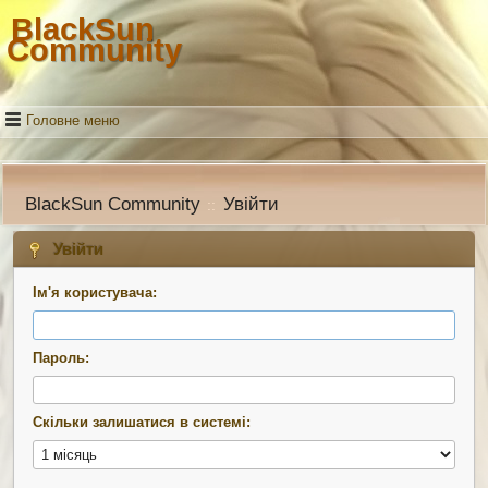
BlackSun
Community
Головне меню
BlackSun Community
Увійти
::
Увійти
Ім'я користувача:
Пароль:
Скільки залишатися в системі: