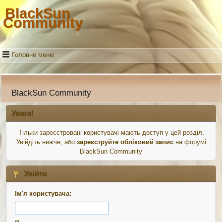
BlackSun
Community
Головне меню
BlackSun Community
Увага!
Тільки зареєстровані користувачі мають доступ у цей розділ.
Увійдіть нижче, або
зареєструйте обліковий запис
на форумі
BlackSun Community
Увійти
Ім'я користувача: