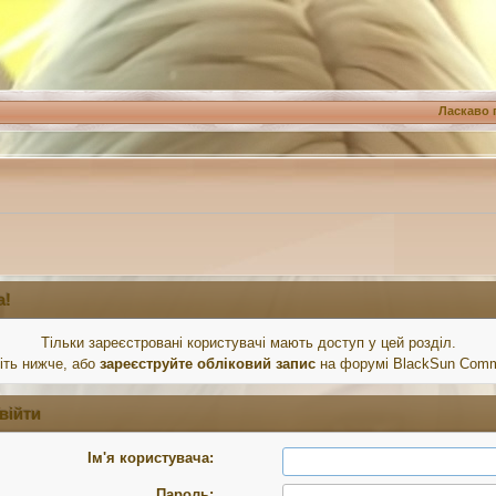
Ласкаво 
а!
Тільки зареєстровані користувачі мають доступ у цей розділ.
іть нижче, або
зареєструйте обліковий запис
на форумі BlackSun Comm
війти
Ім'я користувача:
Пароль: