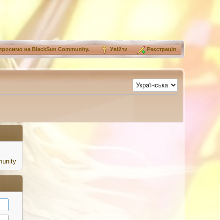
просимо на
BlackSun Community
.
Увійти
Реєстрація
unity