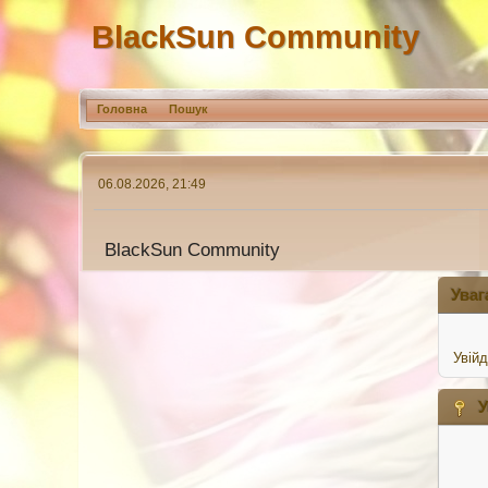
BlackSun Community
Головна
Пошук
06.08.2026, 21:49
BlackSun Community
Уваг
Увійд
У