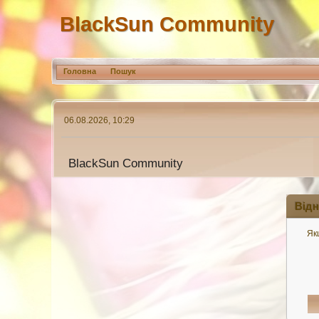
BlackSun Community
Головна
Пошук
06.08.2026, 10:29
BlackSun Community
Відн
Якщ