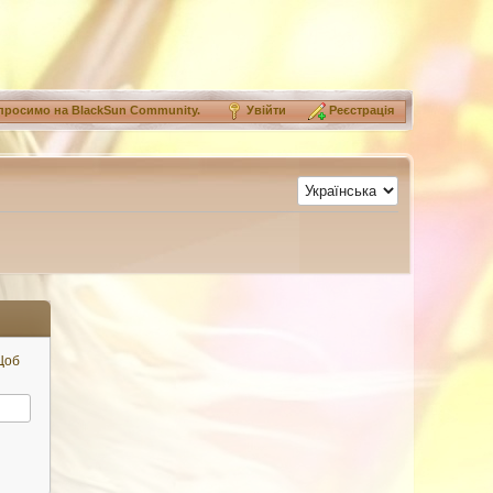
просимо на
BlackSun Community
.
Увійти
Реєстрація
 Щоб