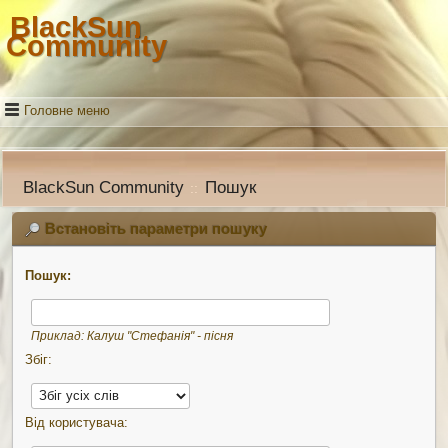
BlackSun
Community
Головне меню
BlackSun Community
Пошук
::
Встановіть параметри пошуку
Пошук:
Приклад:
Калуш "Стефанія" - пісня
Збіг:
Від користувача: