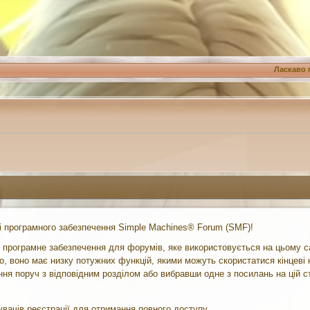
Ласкаво 
 програмного забезпечення Simple Machines® Forum (SMF)!
 програмне забезпечення для форумів, яке використовується на цьому са
ого, воно має низку потужних функцій, якими можуть скористатися кінцев
ння поруч з відповідним розділом або вибравши одне з посилань на цій с
вачів реєстрації для отримання повного доступу.