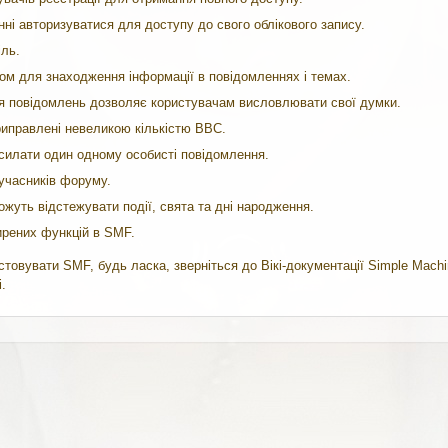
нні авторизуватися для доступу до свого облікового запису.
іль.
ом для знаходження інформації в повідомленнях і темах.
ія повідомлень дозволяє користувачам висловлювати свої думки.
иправлені невеликою кількістю BBC.
силати один одному особисті повідомлення.
 учасників форуму.
жуть відстежувати події, свята та дні народження.
ирених функцій в SMF.
истовувати SMF, будь ласка, зверніться до
Вікі-документації Simple Mach
.