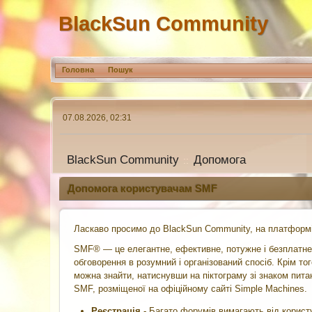
BlackSun Community
Головна
Пошук
07.08.2026, 02:31
BlackSun Community
Допомога
::
Допомога користувачам SMF
Ласкаво просимо до BlackSun Community, на платформі
SMF® — це елегантне, ефективне, потужне і безплатне
обговорення в розумний і організований спосіб. Крім т
можна знайти, натиснувши на піктограму зі знаком пита
SMF, розміщеної на офіційному сайті Simple Machines.
Реєстрація
- Багато форумів вимагають від користу