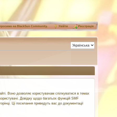
просимо на
BlackSun Community
.
Увійти
Реєстрація
йті. Воно дозволяє користувачам спілкуватися в темах
і користувачі. Довідку щодо багатьох функцій SMF
торінці. Ці посилання приведуть вас до документації