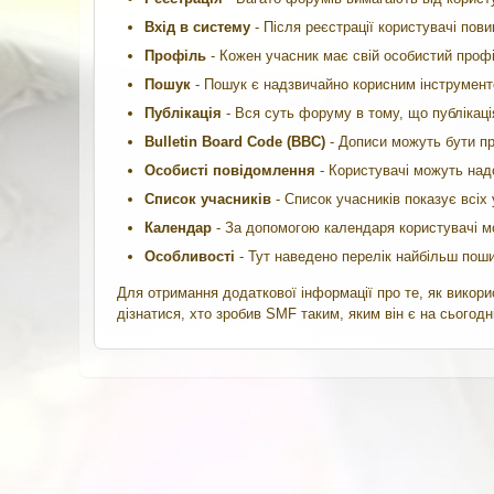
Вхід в систему
- Після реєстрації користувачі пови
Профіль
- Кожен учасник має свій особистий проф
Пошук
- Пошук є надзвичайно корисним інструмент
Публікація
- Вся суть форуму в тому, що публікац
Bulletin Board Code (BBC)
- Дописи можуть бути пр
Особисті повідомлення
- Користувачі можуть над
Список учасників
- Список учасників показує всіх
Календар
- За допомогою календаря користувачі мо
Особливості
- Тут наведено перелік найбільш пош
Для отримання додаткової інформації про те, як викор
дізнатися, хто зробив SMF таким, яким він є на сьогодні