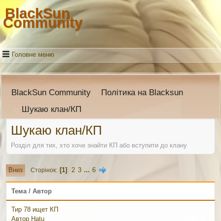
BlackSun
Community
Головне меню
BlackSun Community
Політика на Blacksun
::
Шукаю клан/КП
::
Шукаю клан/КП
Розділ для тих, хто хоче знайти КП або вступити до клану
1
2
3
...
6
Вниз
Сторінок
Тема
/
Автор
Тир 78 ищет КП
Автор
Hatu