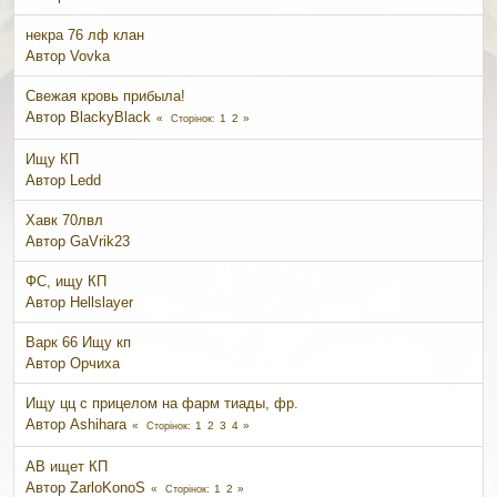
некра 76 лф клан
Автор
Vovka
Свежая кровь прибыла!
Автор
BlackyBlack
1
2
Сторінок
Ищу КП
Автор
Ledd
Хавк 70лвл
Автор
GaVrik23
ФС, ищу КП
Автор
Hellslayer
Варк 66 Ищу кп
Автор
Орчиха
Ищу цц с прицелом на фарм тиады, фр.
Автор
Ashihara
1
2
3
4
Сторінок
АВ ищет КП
Автор
ZarloKonoS
1
2
Сторінок