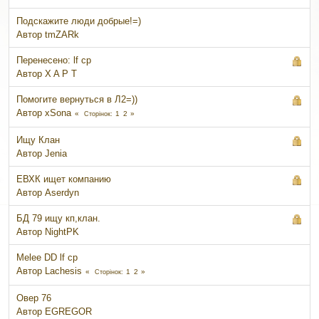
Подскажите люди добрые!=)
Автор
tmZARk
Перенесено: lf cp
Автор
X A P T
Помогите вернуться в Л2=))
Автор
xSona
1
2
Сторінок
Ищу Клан
Автор
Jenia
ЕВХК ищет компанию
Автор
Aserdyn
БД 79 ищу кп,клан.
Автор
NightPK
Melee DD lf cp
Автор
Lachesis
1
2
Сторінок
Овер 76
Автор
EGREGOR