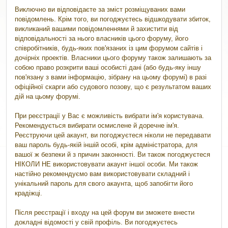
Виключно ви відповідаєте за зміст розміщуваних вами
повідомлень. Крім того, ви погоджуєтесь відшкодувати збиток,
викликаний вашими повідомленнями й захистити від
відповідальності за нього власників цього форуму, його
співробітників, будь-яких пов'язаних із цим форумом сайтів і
дочірніх проектів. Власники цього форуму також залишають за
собою право розкрити ваші особисті дані (або будь-яку іншу
пов'язану з вами інформацію, зібрану на цьому форумі) в разі
офіційної скарги або судового позову, що є результатом ваших
дій на цьому форумі.
При реєстрації у Вас є можливість вибрати ім'я користувача.
Рекомендується вибирати осмислене й доречне ім'я.
Реєструючи цей акаунт, ви погоджуєтеся ніколи не передавати
ваш пароль будь-якій іншій особі, крім адміністратора, для
вашої ж безпеки й з причин законності. Ви також погоджуєтеся
НІКОЛИ НЕ використовувати акаунт іншої особи. Ми також
настійно рекомендуємо вам використовувати складний і
унікальний пароль для свого акаунта, щоб запобігти його
крадіжці.
Після реєстрації і входу на цей форум ви зможете внести
докладні відомості у свій профіль. Ви погоджуєтесь