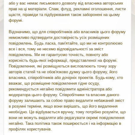
або у вас немає письмового дозволу від власника авторських
прав на ці матеріали. Спам, флуд, рекламні оголошення, листи
щастя, піраміди та підбурювання також заборонені на цьому
форумі.
Відзначимо, що для співробітників або власників цього форуму
неможливо підтвердити достовірність усіх розміщених
повідомлень. Будь ласка, пам'ятайте, що ми не контролюємо
все і вся, тому не несемо відповідальності за зміст
повідомлень. Ми не гарантуємо точність, повноту або
корисність будь-якої інформації, представленої на форумі.
Повідомлення, які розміщуються висловлюють точку зору
авторів статей та не обов'язково думку цього форуму, його
власника, співробітників або дочірніх проектів. Будь-кому, хто
вважає, що розміщене повідомлення гідне осуду,
рекомендується негайно повідомити адміністратора або
модератора цього форуму. Співробітники та власник даного
форуму залишають за собою право видалити небажаний зміст
в розумні терміни, якщо вони вирішать, що його видалення
необхідно. Це відбувається вручну, тому потрібно розуміти, що
вони не можуть видаляти або редагувати окремі повідомлення
негайно. Така політика також поширюється і на інформацію в
профілях користувачів.