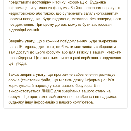
представити достовірну й точну інформацію. Будь-яка
інформація, яку власник форуму або його персонал порахують
недостовірною або такою, що суперечить загальноприйнятим
нормам поведінки, буде видалена, можливо, без попереднього
повідомлення. При цьому до вас можуть бути застосовані
відповідні санкції.
Зверніть увагу, що з кожним повідомленням буде збережена
ваша IP-адреса, для того, щоб мати можливість заборонити
вам доступ до цього форуму або для зв'язку з вашим інтернет-
провайдером. Це станеться лише в разі серйозного порушення
цієї угоди.
Також зверніть увагу, що програмне забезпечення розміщує
cookie (текстовий файл, що містить деяку інформацію: ім'я
користувача й пароль) у кеші вашого браузера. Він
використовується ЛИШЕ для зберігання вашого стану на
форумі. Це програмне забезпечення не збирає і не надсилає
будь-яку іншу інформацію з вашого комп'ютера.