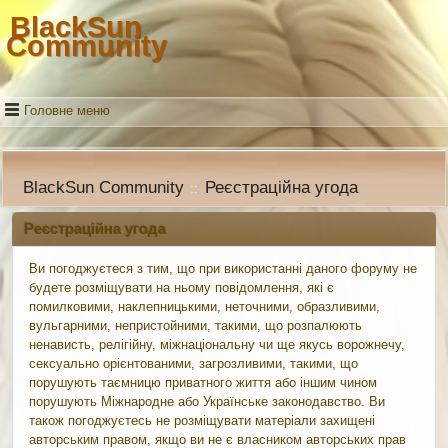
BlackSun
Community
Головне меню
BlackSun Community
Реєстраційна угода
::
Реєстраційна угода
Ви погоджуєтеся з тим, що при використанні даного форуму не
будете розміщувати на ньому повідомлення, які є
помилковими, наклепницькими, неточними, образливими,
вульгарними, непристойними, такими, що розпалюють
ненависть, релігійну, міжнаціональну чи ще якусь ворожнечу,
сексуально орієнтованими, загрозливими, такими, що
порушують таємницю приватного життя або іншим чином
порушують Міжнародне або Українське законодавство. Ви
також погоджуєтесь не розміщувати матеріали захищені
авторським правом, якщо ви не є власником авторських прав