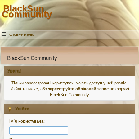
BlackSun
Community
Головне меню
BlackSun Community
Увага!
Тільки зареєстровані користувачі мають доступ у цей розділ.
Увійдіть нижче, або
зареєструйте обліковий запис
на форумі
BlackSun Community
Увійти
Ім'я користувача: