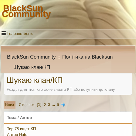
BlackSun
Community
Головне меню
BlackSun Community
Політика на Blacksun
::
Шукаю клан/КП
::
Шукаю клан/КП
Розділ для тих, хто хоче знайти КП або вступити до клану
1
2
3
...
6
Вниз
Сторінок
Тема
/
Автор
Тир 78 ищет КП
Автор
Hatu