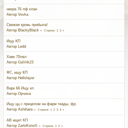
некра 76 лф клан
Автор
Vovka
Свежая кровь прибыла!
Автор
BlackyBlack
1
2
Сторінок
Ищу КП
Автор
Ledd
Хавк 70лвл
Автор
GaVrik23
ФС, ищу КП
Автор
Hellslayer
Варк 66 Ищу кп
Автор
Орчиха
Ищу цц с прицелом на фарм тиады, фр.
Автор
Ashihara
1
2
3
4
Сторінок
АВ ищет КП
Автор
ZarloKonoS
1
2
Сторінок