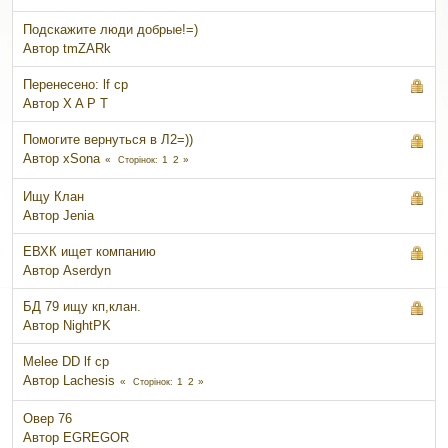
Подскажите люди добрые!=)
Автор
tmZARk
Перенесено: lf cp
Автор
X A P T
Помогите вернуться в Л2=))
Автор
xSona
1
2
Сторінок
Ищу Клан
Автор
Jenia
ЕВХК ищет компанию
Автор
Aserdyn
БД 79 ищу кп,клан.
Автор
NightPK
Melee DD lf cp
Автор
Lachesis
1
2
Сторінок
Овер 76
Автор
EGREGOR