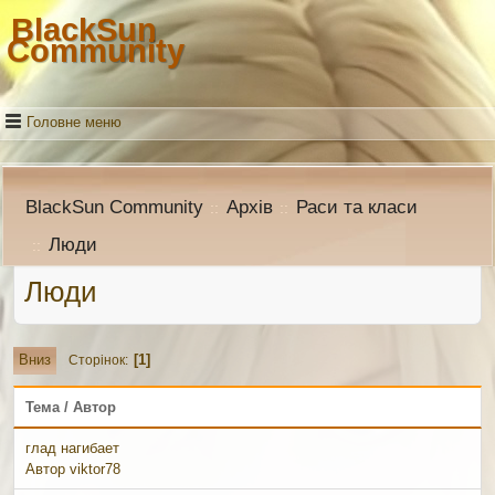
BlackSun
Community
Головне меню
BlackSun Community
Архів
Раси та класи
::
::
Люди
::
Люди
1
Вниз
Сторінок
Тема
/
Автор
глад нагибает
Автор
viktor78