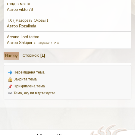
глад в маг кп
Автор viktor78
ТХ ( Разорвть Оковы )
Автор
Rozalinda
Arcana Lord tattoo
Автор
Shkiper
1
2
Сторінок
1
Нагору
Сторінок
Переміщена тема
Закрита тема
Прикріплена тема
Тема, яку ви відстежуєте