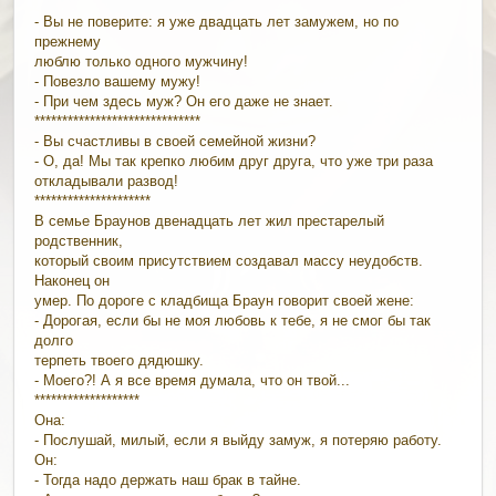
- Вы не поверите: я уже двадцать лет замужем, но по
прежнему
люблю только одного мужчину!
- Повезло вашему мужу!
- При чем здесь муж? Он его даже не знает.
******************************
- Вы счастливы в своей семейной жизни?
- О, да! Мы так крепко любим друг друга, что уже три раза
откладывали развод!
*********************
В семье Браунов двенадцать лет жил престарелый
родственник,
который своим присутствием создавал массу неудобств.
Наконец он
умер. По дороге с кладбища Браун говорит своей жене:
- Дорогая, если бы не моя любовь к тебе, я не смог бы так
долго
терпеть твоего дядюшку.
- Моего?! А я все время думала, что он твой...
*******************
Она:
- Послушай, милый, если я выйду замуж, я потеряю работу.
Он:
- Тогда надо держать наш брак в тайне.