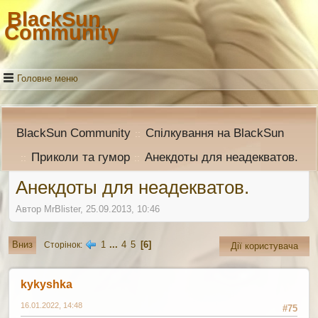
BlackSun
Community
Головне меню
BlackSun Community
Спілкування на BlackSun
::
Приколи та гумор
Анекдоты для неадекватов.
::
::
Анекдоты для неадекватов.
Автор MrBlister, 25.09.2013, 10:46
1
...
4
5
6
Вниз
Сторінок
Дії користувача
kykyshka
16.01.2022, 14:48
#75