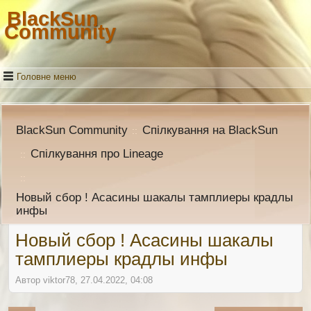
BlackSun
Community
Головне меню
BlackSun Community
Спілкування на BlackSun
::
Спілкування про Lineage
::
::
Новый сбор ! Асасины шакалы тамплиеры крадлы
инфы
Новый сбор ! Асасины шакалы
тамплиеры крадлы инфы
Автор viktor78, 27.04.2022, 04:08