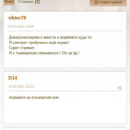
1
Вниз
Сторінок
Дії користувача
viktor78
27.04.2022, 04:08
Дпвацтеисонремсч вместе и ворвёмся куда то
Я смотрел трибуналы ещё играют
Скрит стримит
Я с тыкварезом связывался ! Он за бд !
D14
12.05.2022, 23:24
#1
играемся на
єльморлаб.ком