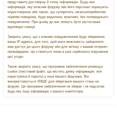
представити достовірну й точну інформацію. Будь-яка
інформація, яку власник форуму або його персонал порахують
недостовірною або такою, що суперечить загальноприйнятим
нормам поведінки, буде видалена, можливо, без попереднього
повідомлення. При цьому до вас можуть бути застосовані
відповідні санкції.
Зверніть увагу, що з кожним повідомленням буде збережена
ваша IP-адреса, для того, щоб мати можливість заборонити
вам доступ до цього форуму або для зв'язку з вашим інтернет-
провайдером. Це станеться лише в разі серйозного порушення
цієї угоди.
Також зверніть увагу, що програмне забезпечення розміщує
cookie (текстовий файл, що містить деяку інформацію: ім'я
користувача й пароль) у кеші вашого браузера. Він
використовується ЛИШЕ для зберігання вашого стану на
форумі. Це програмне забезпечення не збирає і не надсилає
будь-яку іншу інформацію з вашого комп'ютера.