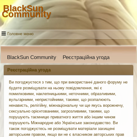
BlackSun
Community
Головне меню
BlackSun Community
Реєстраційна угода
::
Реєстраційна угода
Ви погоджуєтеся з тим, що при використанні даного форуму не
будете розміщувати на ньому повідомлення, які є
помилковими, наклепницькими, неточними, образливими,
вульгарними, непристойними, такими, що розпалюють
ненависть, релігійну, міжнаціональну чи ще якусь ворожнечу,
сексуально орієнтованими, загрозливими, такими, що
порушують таємницю приватного життя або іншим чином
порушують Міжнародне або Українське законодавство. Ви
також погоджуєтесь не розміщувати матеріали захищені
авторським правом, якщо ви не є власником авторських прав