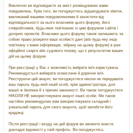
Виключно ви відповідаєте за зміст розміщуваних вами
повідомлень. Крім того, ви погоджуєтесь відшкодувати збиток,
викликаний вашими повідомленнями й захистити від
відповідальності за нього власників цього форуму, його
співробітників, будь-яких пов'язаних із цим форумом сайтів і
дочірніх проектів. Власники цього форуму також залишають за
собою право розкрити ваші особисті дані (або будь-яку іншу
пов'язану з вами інформацію, зібрану на цьому форумі) в разі
офіційної скарги або судового позову, що є результатом ваших
дій на цьому форумі.
При реєстрації у Вас є можливість вибрати ім'я користувача.
Рекомендується вибирати осмислене й доречне ім'я.
Реєструючи цей акаунт, ви погоджуєтеся ніколи не передавати
ваш пароль будь-якій іншій особі, крім адміністратора, для
вашої ж безпеки й з причин законності. Ви також погоджуєтеся
НІКОЛИ НЕ використовувати акаунт іншої особи. Ми також
настійно рекомендуємо вам використовувати складний і
унікальний пароль для свого акаунта, щоб запобігти його
крадіжці.
Після реєстрації і входу на цей форум ви зможете внести
докладні відомості у свій профіль. Ви погоджуєтесь