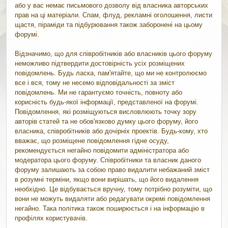
або у вас немає письмового дозволу від власника авторських
прав на ці матеріали. Спам, флуд, рекламні оголошення, листи
щастя, піраміди та підбурювання також заборонені на цьому
форумі.
Відзначимо, що для співробітників або власників цього форуму
неможливо підтвердити достовірність усіх розміщених
повідомлень. Будь ласка, пам'ятайте, що ми не контролюємо
все і вся, тому не несемо відповідальності за зміст
повідомлень. Ми не гарантуємо точність, повноту або
корисність будь-якої інформації, представленої на форумі.
Повідомлення, які розміщуються висловлюють точку зору
авторів статей та не обов'язково думку цього форуму, його
власника, співробітників або дочірніх проектів. Будь-кому, хто
вважає, що розміщене повідомлення гідне осуду,
рекомендується негайно повідомити адміністратора або
модератора цього форуму. Співробітники та власник даного
форуму залишають за собою право видалити небажаний зміст
в розумні терміни, якщо вони вирішать, що його видалення
необхідно. Це відбувається вручну, тому потрібно розуміти, що
вони не можуть видаляти або редагувати окремі повідомлення
негайно. Така політика також поширюється і на інформацію в
профілях користувачів.