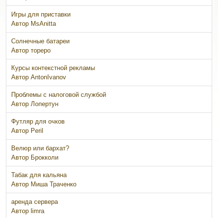
Игры для приставки
Автор
MsAnitta
Солнечные батареи
Автор
тореро
Курсы контекстной рекламы
Автор AntonIvanov
Проблемы с налоговой службой
Автор
Лопертун
Футляр для очков
Автор
Peril
Велюр или бархат?
Автор
Брокколи
Табак для кальяна
Автор
Миша Траченко
аренда сервера
Автор
limra