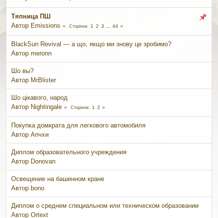
Тяпница ПШ
Автор
Emissions
1
2
3
...
44
Сторінок
BlackSun Revival — а що, якщо ми знову це зробимо?
Автор
meronn
Шо вы?
Автор
MrBlister
Шо цікавого, народ
Автор
Nightingale
1
2
Сторінок
Покупка домкрата для легкового автомобиля
Автор Апчхи
Диплом образовательного учреждения
Автор
Donovan
Освещение на башенном кране
Автор bono
Диплом о среднем специальном или техническом образовании
Автор
Ortext