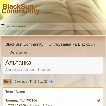
BlackSun
Community
Головне меню
BlackSun Community
Спілкування на BlackSun
::
Альтанка
::
Альтанка
Для розмов про все і ні про що
1
2
3
...
28
Вниз
Сторінок
Тема
/
Автор
Тяпница ПШ (ФОТО)
Автор
Falcona
1
2
3
4
Сторінок