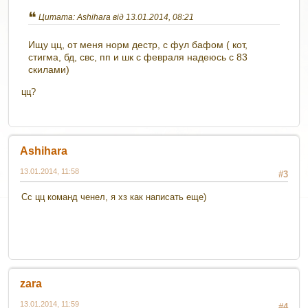
Цитата: Ashihara від 13.01.2014, 08:21
Ищу цц, от меня норм дестр, с фул бафом ( кот,
стигма, бд, свс, пп и шк с февраля надеюсь с 83
скилами)
цц?
Ashihara
13.01.2014, 11:58
#3
Сс цц команд ченел, я хз как написать еще)
zara
13.01.2014, 11:59
#4