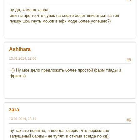
ну да, команд канал,
или ты про то что чувак на софте хочет вписаться за топ
пушку шоб гнуть мобов в афк моде более успешно?)
Ashihara
13.01.2014, 12:06
#5
=)) Ну мое дело предложить более простой фарм тиады и
фринты)
zara
13.01.2014, 12:14
#6
ну так это понятно, я всегда говорил что нормально
запущеный барды - не тупят, и стигма всегда по кд)