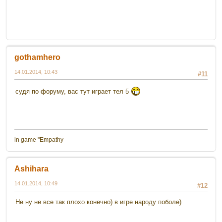
gothamhero
14.01.2014, 10:43
#11
судя по форуму, вас тут играет тел 5
in game "Empathy
Ashihara
14.01.2014, 10:49
#12
Не ну не все так плохо конечно) в игре народу поболе)