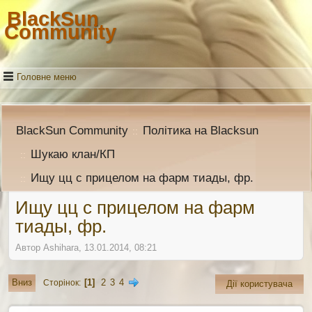
BlackSun
Community
Головне меню
BlackSun Community
Політика на Blacksun
::
Шукаю клан/КП
::
Ищу цц с прицелом на фарм тиады, фр.
::
Ищу цц с прицелом на фарм
тиады, фр.
Автор Ashihara, 13.01.2014, 08:21
1
2
3
4
Вниз
Сторінок
Дії користувача