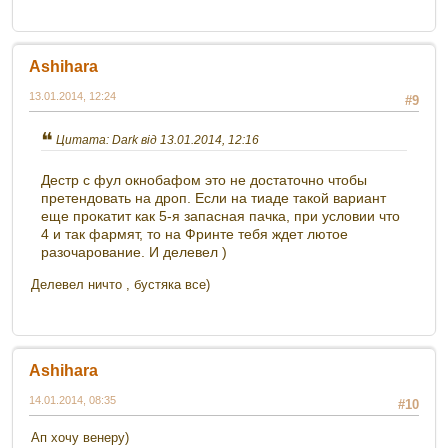
Ashihara
13.01.2014, 12:24
#9
Цитата: Dark від 13.01.2014, 12:16
Дестр с фул окнобафом это не достаточно чтобы
претендовать на дроп. Если на тиаде такой вариант
еще прокатит как 5-я запасная пачка, при условии что
4 и так фармят, то на Фринте тебя ждет лютое
разочарование. И делевел )
Делевел ничто , бустяка все)
Ashihara
14.01.2014, 08:35
#10
Ап хочу венеру)