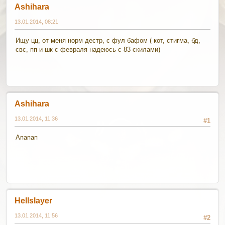
Ashihara
13.01.2014, 08:21
Ищу цц, от меня норм дестр, с фул бафом ( кот, стигма, бд,
свс, пп и шк с февраля надеюсь с 83 скилами)
Ashihara
13.01.2014, 11:36
#1
Апапап
Hellslayer
13.01.2014, 11:56
#2