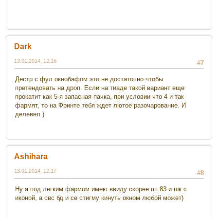
Dark
13.01.2014, 12:16
#7
Дестр с фул окнобафом это не достаточно чтобы
претендовать на дроп. Если на тиаде такой вариант еще
прокатит как 5-я запасная пачка, при условии что 4 и так
фармят, то на Фринте тебя ждет лютое разочарование. И
делевел )
Ashihara
13.01.2014, 12:17
#8
Ну я под легким фармом имею ввиду скорее пп 83 и шк с
иконой, а свс бд и се стигму кинуть окном любой может)